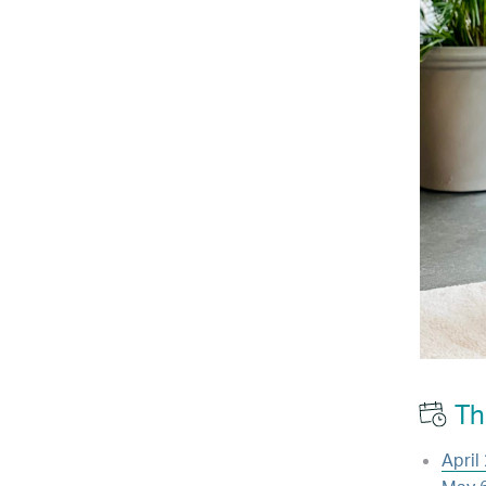
Th
April