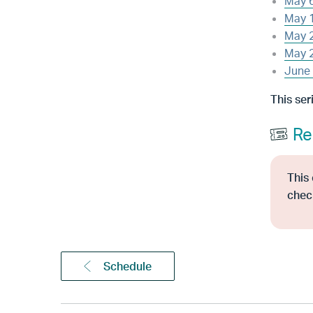
May 6
May 1
May 2
May 2
June 
This ser
Re
This 
chec
Schedule