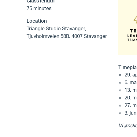
Class length
75 minutes
Location
Triangle Studio Stavanger,
Tjuvholmveien 58B, 4007 Stavanger
Timeplan
29. ap
6. mai
13. ma
20. ma
27. ma
3. jun
Vi ønske