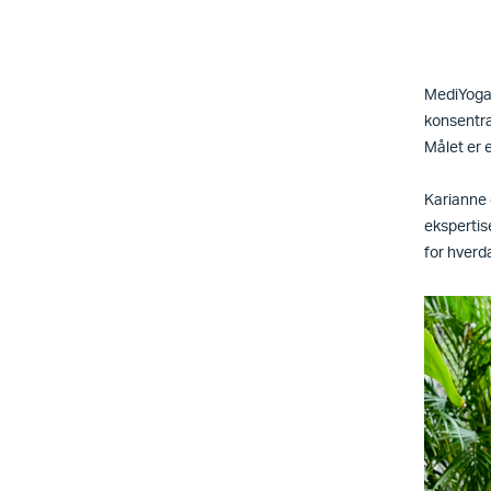
MediYoga 
konsentra
Målet er e
Karianne 
ekspertis
for hverda