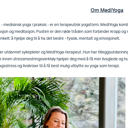
Om MediYoga
- medisinsk yoga i praksis - er en terapeutisk yogaform. MediYoga kombi
sjon og meditasjon. Pusten er den røde tråden som forbinder kropp og s
nkelt: å hjelpe deg til å ha det bedre - fysisk, mentalt og emosjonelt.
er utdannet sykepleier og MediYoga-terapeut. Hun har tilleggsutdanning
e innen stressmestringsverktøy hjelper deg med å få mer livsglede og hu
gsstress og livskriser til å få best mulig utbytte av yoga som terapi.